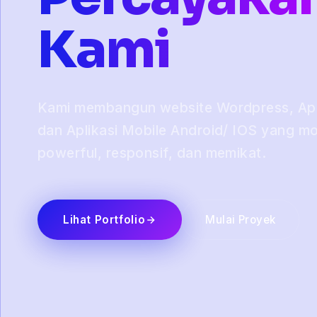
Kami
Kami membangun website Wordpress, Apli
dan Aplikasi Mobile Android/ IOS yang m
powerful, responsif, dan memikat.
Lihat Portfolio
Mulai Proyek