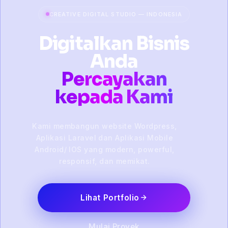
CREATIVE DIGITAL STUDIO — INDONESIA
Digitalkan Bisnis
Anda
Percayakan
kepada Kami
Kami membangun website Wordpress,
Aplikasi Laravel dan Aplikasi Mobile
Android/ IOS yang modern, powerful,
responsif, dan memikat.
Lihat Portfolio
Mulai Proyek