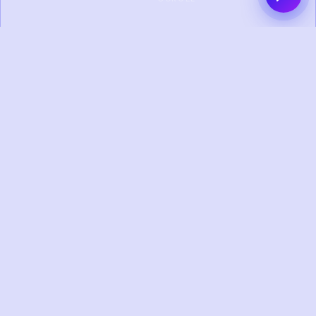
0+
0+
PROYEK SELESAI
KLIEN PUAS
0+
0+
TAHUN
TIM KREATIF
PENGALAMAN