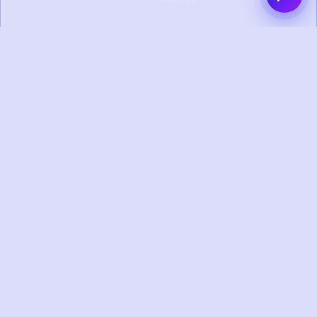
0+
0+
PROYEK SELESAI
KLIEN PUAS
0+
0+
TAHUN
TIM KREATIF
PENGALAMAN