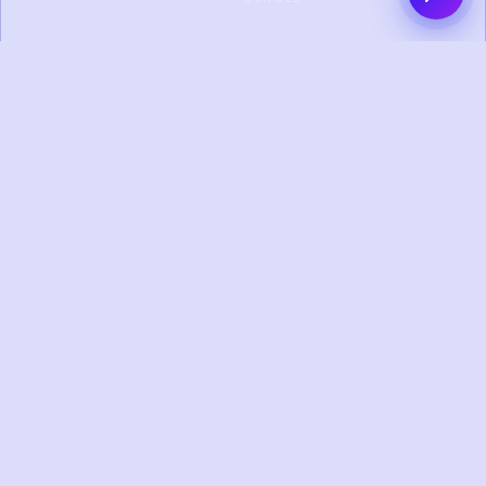
0+
0+
PROYEK SELESAI
KLIEN PUAS
0+
0+
TAHUN
TIM KREATIF
PENGALAMAN