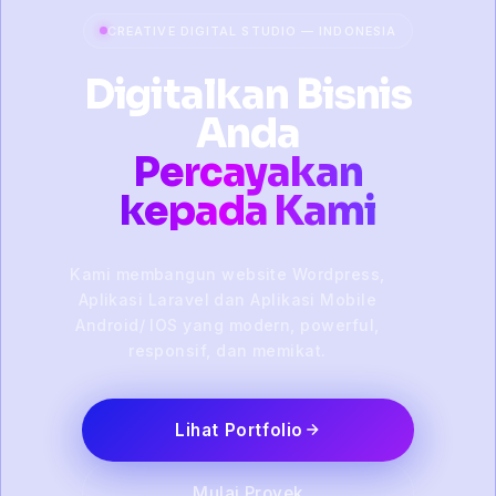
CREATIVE DIGITAL STUDIO — INDONESIA
Digitalkan Bisnis
Anda
Percayakan
kepada Kami
Kami membangun website Wordpress,
Aplikasi Laravel dan Aplikasi Mobile
Android/ IOS yang modern, powerful,
responsif, dan memikat.
Lihat Portfolio
Mulai Proyek