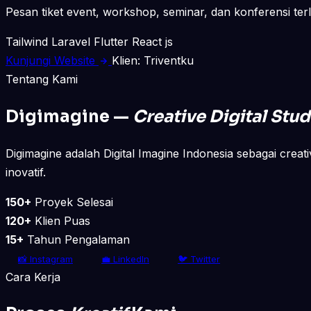
Pesan tiket event, workshop, seminar, dan konferensi ter
Tailwind
Laravel
Flutter
React js
Kunjungi Website
Klien: Triventku
Tentang Kami
Digimagine —
Creative Digital Stud
Digimagine adalah Digital Imagine Indonesia sebagai creati
inovatif.
150+
Proyek Selesai
120+
Klien Puas
15+
Tahun Pengalaman
📸 Instagram
💼 LinkedIn
🐦 Twitter
Cara Kerja