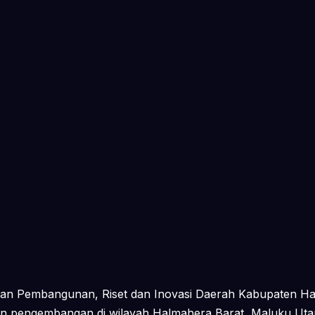
aan Pembangunan, Riset dan Inovasi Daerah Kabupaten Hal
an pengembangan di wilayah Halmahera Barat, Maluku Utara