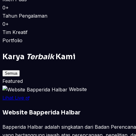
0+
Tahun Pengalaman
0+
Tim Kreatif
Portfolio
Karya
Terbaik
Kami
Semua
Featured
Website
Lihat Live
Website Bapperida Halbar
Bapperida Halbar adalah singkatan dari Badan Perencan
yang bertanggung jawab atas perencanaan, penelitian, d