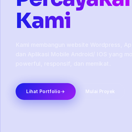
Kami
Kami membangun website Wordpress, Apli
dan Aplikasi Mobile Android/ IOS yang m
powerful, responsif, dan memikat.
Lihat Portfolio
Mulai Proyek