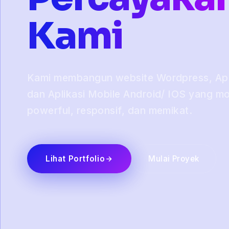
Kami
Kami membangun website Wordpress, Apli
dan Aplikasi Mobile Android/ IOS yang m
powerful, responsif, dan memikat.
Lihat Portfolio
Mulai Proyek