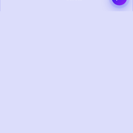
0+
0+
PROYEK SELESAI
KLIEN PUAS
0+
0+
TAHUN
TIM KREATIF
PENGALAMAN