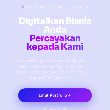
CREATIVE DIGITAL STUDIO — INDONESIA
Digitalkan Bisnis
Anda
Percayakan
kepada Kami
Kami membangun website Wordpress,
Aplikasi Laravel dan Aplikasi Mobile
Android/ IOS yang modern, powerful,
responsif, dan memikat.
Lihat Portfolio
Mulai Proyek