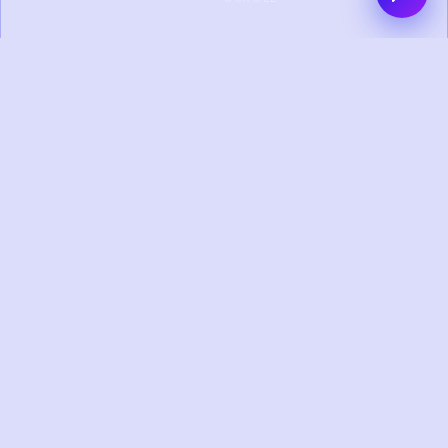
0+
0+
PROYEK SELESAI
KLIEN PUAS
0+
0+
TAHUN
TIM KREATIF
PENGALAMAN