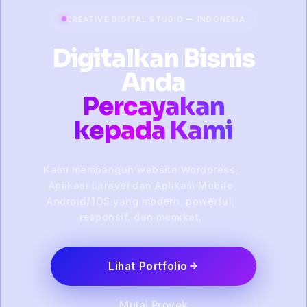
CREATIVE DIGITAL STUDIO — INDONESIA
Digitalkan Bisnis
Anda
Percayakan
kepada Kami
Kami membangun website Wordpress,
Aplikasi Laravel dan Aplikasi Mobile
Android/ IOS yang modern, powerful,
responsif, dan memikat.
Lihat Portfolio
Mulai Proyek