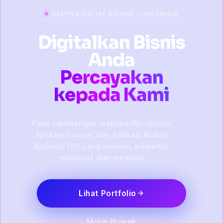
CREATIVE DIGITAL STUDIO — INDONESIA
Digitalkan Bisnis
Anda
Percayakan
kepada Kami
Kami membangun website Wordpress,
Aplikasi Laravel dan Aplikasi Mobile
Android/ IOS yang modern, powerful,
responsif, dan memikat.
Lihat Portfolio
Mulai Proyek