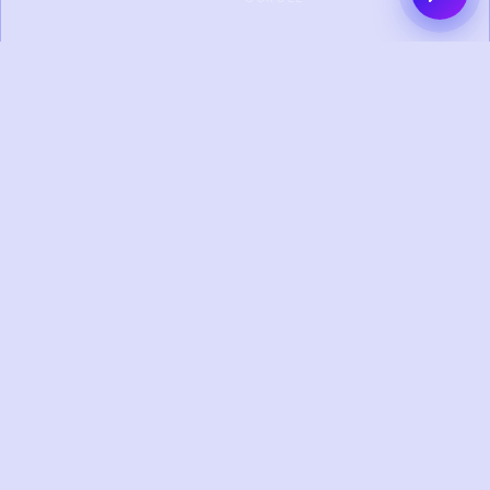
0+
0+
PROYEK SELESAI
KLIEN PUAS
0+
0+
TAHUN
TIM KREATIF
PENGALAMAN