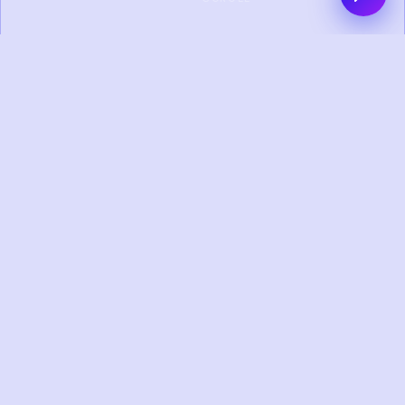
0+
0+
PROYEK SELESAI
KLIEN PUAS
0+
0+
TAHUN
TIM KREATIF
PENGALAMAN