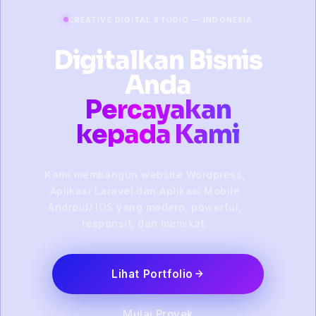
CREATIVE DIGITAL STUDIO — INDONESIA
Digitalkan Bisnis
Anda
Percayakan
kepada Kami
Kami membangun website Wordpress,
Aplikasi Laravel dan Aplikasi Mobile
Android/ IOS yang modern, powerful,
responsif, dan memikat.
Lihat Portfolio
Mulai Proyek