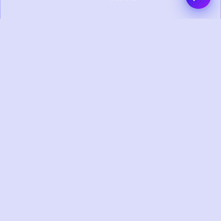
150+
120+
PROYEK SELESAI
KLIEN PUAS
15+
10+
TAHUN
TIM KREATIF
PENGALAMAN