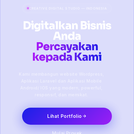
CREATIVE DIGITAL STUDIO — INDONESIA
Digitalkan Bisnis
Anda
Percayakan
kepada Kami
Kami membangun website Wordpress,
Aplikasi Laravel dan Aplikasi Mobile
Android/ IOS yang modern, powerful,
responsif, dan memikat.
Lihat Portfolio
Mulai Proyek