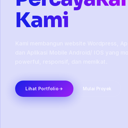
Kami
Kami membangun website Wordpress, Apli
dan Aplikasi Mobile Android/ IOS yang m
powerful, responsif, dan memikat.
Lihat Portfolio
Mulai Proyek