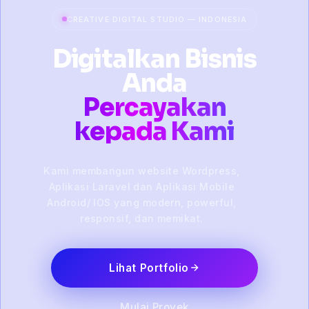
CREATIVE DIGITAL STUDIO — INDONESIA
Digitalkan Bisnis
Anda
Percayakan
kepada Kami
Kami membangun website Wordpress,
Aplikasi Laravel dan Aplikasi Mobile
Android/ IOS yang modern, powerful,
responsif, dan memikat.
Lihat Portfolio
Mulai Proyek