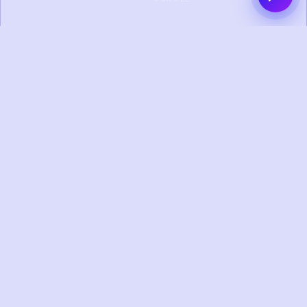
0+
0+
PROYEK SELESAI
KLIEN PUAS
0+
0+
TAHUN
TIM KREATIF
PENGALAMAN