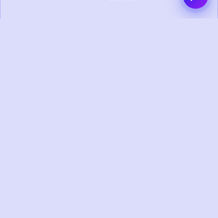
0+
0+
PROYEK SELESAI
KLIEN PUAS
0+
0+
TAHUN
TIM KREATIF
PENGALAMAN