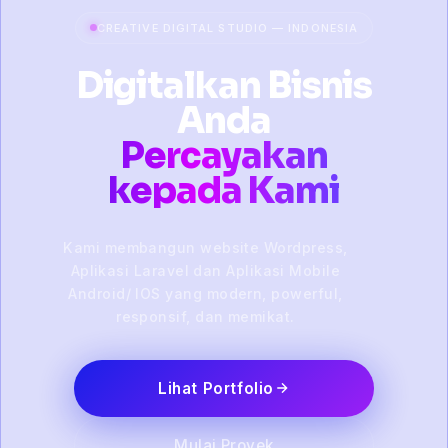
CREATIVE DIGITAL STUDIO — INDONESIA
Digitalkan Bisnis
Anda
Percayakan
kepada Kami
Kami membangun website Wordpress,
Aplikasi Laravel dan Aplikasi Mobile
Android/ IOS yang modern, powerful,
responsif, dan memikat.
Lihat Portfolio
Mulai Proyek