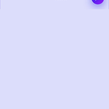
0+
0+
PROYEK SELESAI
KLIEN PUAS
0+
0+
TAHUN
TIM KREATIF
PENGALAMAN