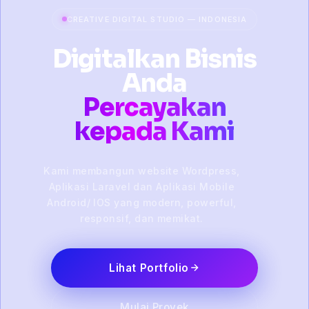
CREATIVE DIGITAL STUDIO — INDONESIA
Digitalkan Bisnis
Anda
Percayakan
kepada Kami
Kami membangun website Wordpress,
Aplikasi Laravel dan Aplikasi Mobile
Android/ IOS yang modern, powerful,
responsif, dan memikat.
Lihat Portfolio
Mulai Proyek