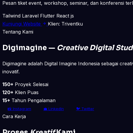
Pesan tiket event, workshop, seminar, dan konferensi ter
Tailwind
Laravel
Flutter
React js
Kunjungi Website
Klien: Triventku
Tentang Kami
Digimagine —
Creative Digital Stud
Digimagine adalah Digital Imagine Indonesia sebagai creati
inovatif.
150+
Proyek Selesai
120+
Klien Puas
15+
Tahun Pengalaman
📸 Instagram
💼 LinkedIn
🐦 Twitter
Cara Kerja
Proses
Kreatif
Kami