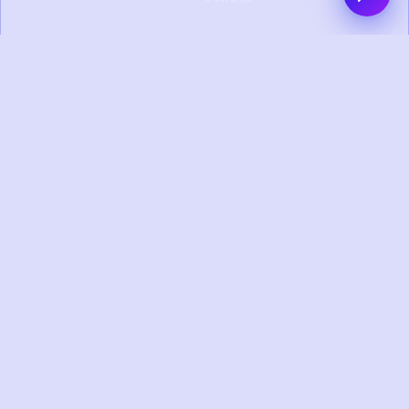
0+
0+
PROYEK SELESAI
KLIEN PUAS
0+
0+
TAHUN
TIM KREATIF
PENGALAMAN