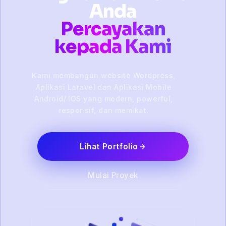
Anda
Percayakan
kepada Kami
Kami membangun website Wordpress,
Aplikasi Laravel dan Aplikasi Mobile
Android/ IOS yang modern, powerful,
responsif, dan memikat.
Lihat Portfolio
Mulai Proyek