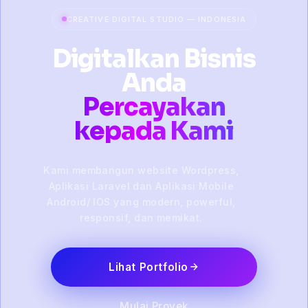
CREATIVE DIGITAL STUDIO — INDONESIA
Digitalkan Bisnis
Anda
Percayakan
kepada Kami
Kami membangun website Wordpress,
Aplikasi Laravel dan Aplikasi Mobile
Android/ IOS yang modern, powerful,
responsif, dan memikat.
Lihat Portfolio
Mulai Proyek