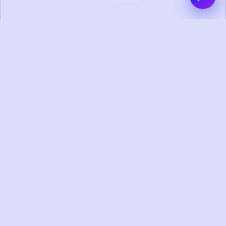
0+
0+
PROYEK SELESAI
KLIEN PUAS
0+
0+
TAHUN
TIM KREATIF
PENGALAMAN