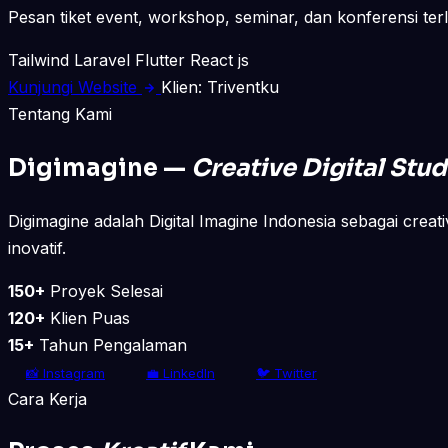
Pesan tiket event, workshop, seminar, dan konferensi ter
Tailwind
Laravel
Flutter
React js
Kunjungi Website
Klien: Triventku
Tentang Kami
Digimagine —
Creative Digital Stud
Digimagine adalah Digital Imagine Indonesia sebagai creati
inovatif.
150+
Proyek Selesai
120+
Klien Puas
15+
Tahun Pengalaman
📸 Instagram
💼 LinkedIn
🐦 Twitter
Cara Kerja