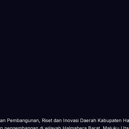
aan Pembangunan, Riset dan Inovasi Daerah Kabupaten Hal
an pengembangan di wilayah Halmahera Barat, Maluku Utara