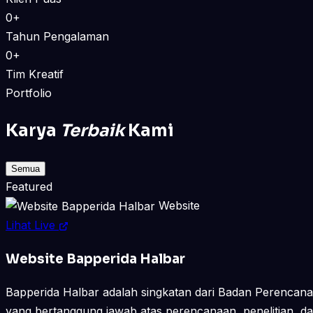
0+
Tahun Pengalaman
0+
Tim Kreatif
Portfolio
Karya
Terbaik
Kami
Semua
Featured
Website
Lihat Live
Website Bapperida Halbar
Bapperida Halbar adalah singkatan dari Badan Perencan
yang bertanggung jawab atas perencanaan, penelitian, d